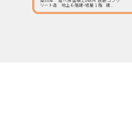
築30年 延べ床面積2,048㎡ 鉄筋コンク
リート造 地上６階建・塔屋１階 建...