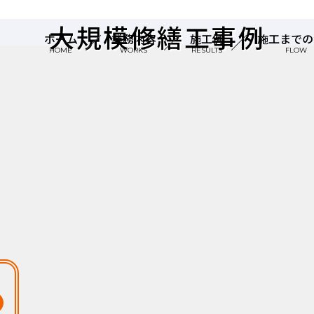
大規模修繕工事例
ホーム
業務内容
施工例
施工までの
HOME
WORKS
RESULTS
FLOW