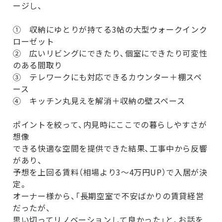
ージし、
① 収納にゆとりが持てる3帖の大型ウォークインク
ローゼット
② 広いリビングにできたり、個室にできたり可変性
のある間取り
③ テレワークにも対応できるカウンター＋棚スペ
ース
④ キッチン丸見えを解消＋収納の壁スペース
ポイントを絞って、内見時にここでの暮らしやすさが
想像
できる快適な空間を提供できた結果、工事中から反響
があり、
予想を上回る賃料（相場より3～4万円UP）で入居が決
定。
オーナー様から、「長期空室で不安ばかりの賃貸経営
だったが、
思い切ってリノベーションして良かった」と、お話を