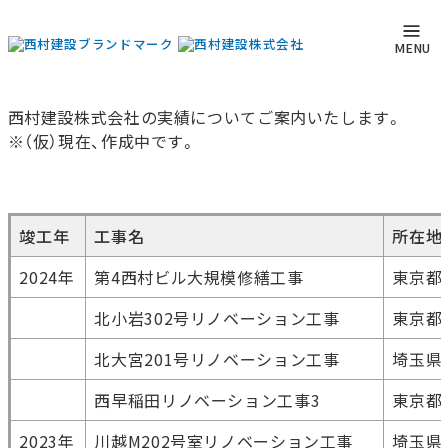
実績
トップページ
実績
MENU
西村建設株式会社の実績についてご案内いたします。
※（仮）現在、作成中です。
竣工年
工事名
所在地
2024年
第4⻄村ビル大規模修繕工事
東京都
北小岩302号リノベーション工事
東京都
北大宮201号リノベーション工事
埼玉県
⻄早稲⽥リノベーション工事3
東京都
2023年
川越M202号室リノベーション工事
埼玉県