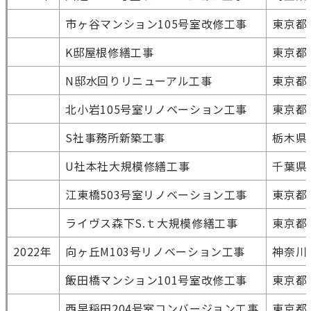
市ヶ谷マンション105号室改修工事
東京都
K邸屋根修繕工事
東京都
N邸水回りリニューアル工事
東京都
北小岩105号室リノベーション工事
東京都
S社事務所新築工事
栃木県
U社本社大規模修繕工事
千葉県
江東橋503号室リノベーション工事
東京都
ライヴス森下S.ｔ大規模修繕工事
東京都
2022年
向ヶ丘M103号リノベーション工事
神奈川
飯田橋マンション101号室改修工事
東京都
西早稲田204号室コンバージョン工事
東京都